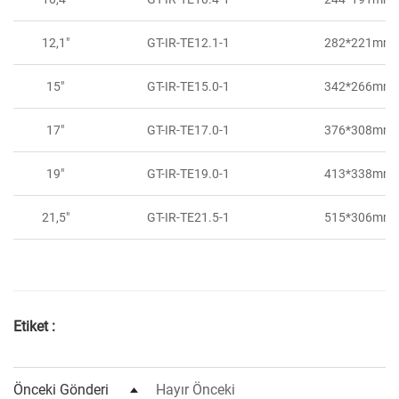
12,1"
GT-IR-TE12.1-1
282*221mm
15"
GT-IR-TE15.0-1
342*266mm
17"
GT-IR-TE17.0-1
376*308mm
19"
GT-IR-TE19.0-1
413*338mm
21,5"
GT-IR-TE21.5-1
515*306mm
Etiket :
Önceki Gönderi
Hayır Önceki