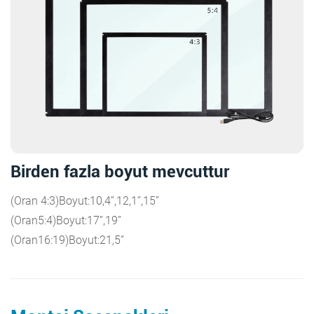
Birden fazla boyut mevcuttur
(Oran 4:3)Boyut:10,4”,12,1”,15”
(Oran5:4)Boyut:17”,19”
(Oran16:19)Boyut:21,5”