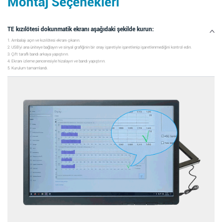
Montaj Seçenekleri
TE kızılötesi dokunmatik ekranı aşağıdaki şekilde kurun:
1. Ambalajı açın ve kızılötesi ekranı çıkarın.
2. USB'yi ana üniteye bağlayın ve sinyal grafiğinin bir onay işaretiyle işaretlenip işaretlenmediğini kontrol edin.
3. Çift taraflı bandı arkaya yapıştırın.
4. Ekranı izleme penceresiyle hizalayın ve bandı yapıştırın.
5. Kurulum tamamlandı.