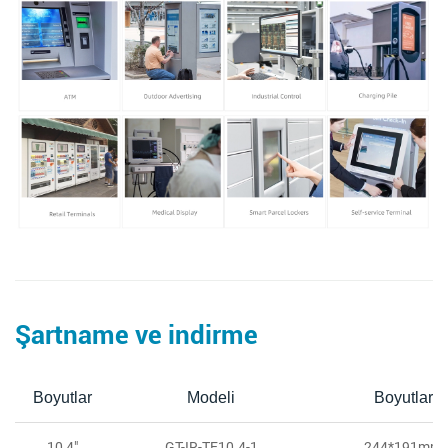
Şartname ve indirme
Boyutlar
Modeli
Boyutlar
10,4"
GT-IR-TE10.4-1
244*191mm