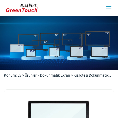
Konum:
Ev
>
Ürünler
>
Dokunmatik Ekran
>
Kızılötesi Dokunmatik
Ekran
>
Suya Dayanıklı IR Dokunmatik Ekran 10,4 - 21,5 İnç (TE
Serisi)