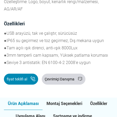
Özelleştirme: Logo, boyut, kenarlık rengi/malzemesi,
AG/AR/AF
Özellikleri
●USB arayüzü, tak ve çalıştır, sürücüsüz
●IP65 su geçirmez ve toz geçirmez, Dış mekana uygun
●Tam açılı ışık direnci, anti-ışık 8000Lux
●3mm temperli cam kapsamı, Yüksek patlama koruması
●Seviye 3 antistatik: EN 6100-4-2 2008'e uygun
fiyat teklifi al
Çevrimiçi Danışma
Ürün Açıklaması
Montaj Seçenekleri
Özellikler
Uygulama Alanı
Şartname ve indirme