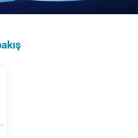
bakış
 -