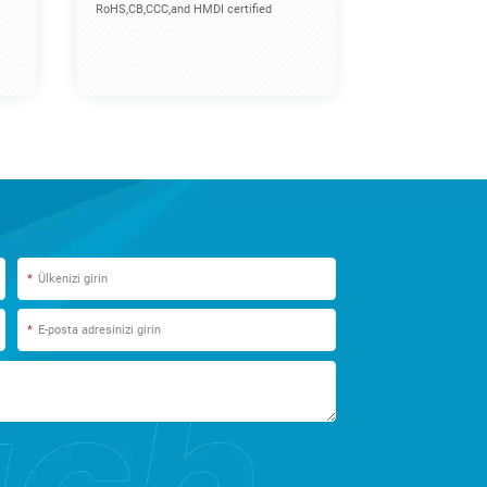
RoHS,CB,CCC,and HMDI certified
*
*