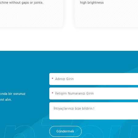
hine without gaps or joints.
high brightness
*
*
ında bir sorunuz
ıt alın.
Göndermek