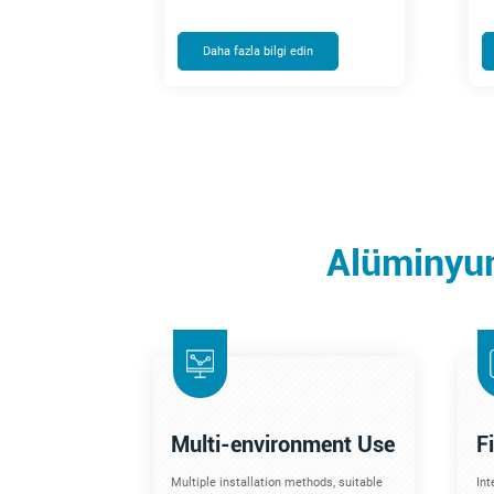
Daha fazla bilgi edin
Alüminyum
Multi-environment Use
F
Multiple installation methods, suitable
Int