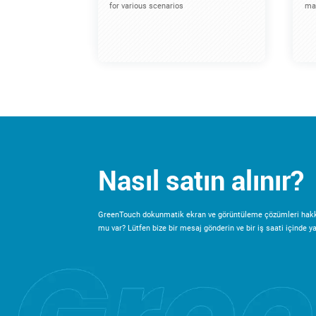
for various scenarios
mac
Nasıl satın alınır?
GreenTouch dokunmatik ekran ve görüntüleme çözümleri hakk
mu var? Lütfen bize bir mesaj gönderin ve bir iş saati içinde yan