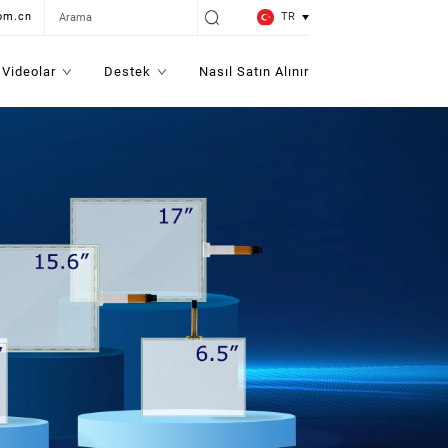
TR
om.cn
Videolar
Destek
Nasıl Satın Alınır