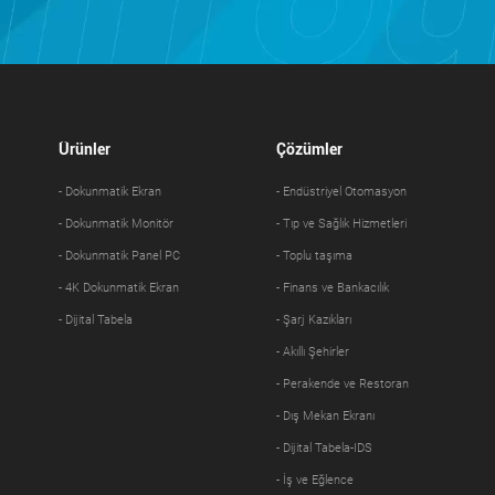
Ürünler
Çözümler
- Dokunmatik Ekran
- Endüstriyel Otomasyon
- Dokunmatik Monitör
- Tıp ve Sağlık Hizmetleri
- Dokunmatik Panel PC
- Toplu taşıma
- 4K Dokunmatik Ekran
- Finans ve Bankacılık
- Dijital Tabela
- Şarj Kazıkları
- Akıllı Şehirler
- Perakende ve Restoran
- Dış Mekan Ekranı
- Dijital Tabela-IDS
- İş ve Eğlence