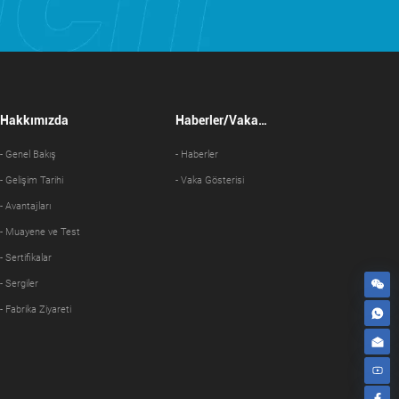
Hakkımızda
Haberler/Vaka
Gösterisi
- Genel Bakış
- Haberler
- Gelişim Tarihi
- Vaka Gösterisi
- Avantajları
- Muayene ve Test
- Sertifikalar
- Sergiler
- Fabrika Ziyareti