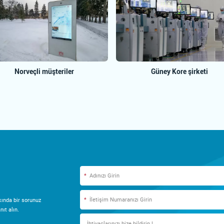
Norveçli müşteriler
Güney Kore şirketi
*
*
ında bir sorunuz
ıt alın.