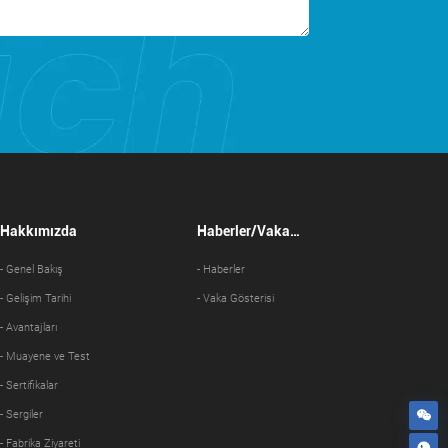
Hakkımızda
Haberler/Vaka
Gösterisi
- Genel Bakış
- Haberler
- Gelişim Tarihi
- Vaka Gösterisi
- Avantajları
- Muayene ve Test
- Sertifikalar
- Sergiler
- Fabrika Ziyareti