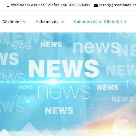
WhatsApp/WeChat/Telefon +8613360075499
peter@greentouch.c
Çözümler
Hakkımızda
Haberler/Vaka Gösterisi