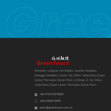
Shenzhen, Longhua Yeni Bölgesi, Guanlan Kasabası,
Zhangge Mahallesi, Guiyue Yolu, Silikon Vadisi Enerji Düşük
Karbon Teknolojisi Gösteri Parkı, A2 Binası, 3. Kat, Silikon
Vadisi Enerji Düşük Karbon Teknolojisi Gösteri Parkı
+86 0755-29370883
+8613360075499
peter@greentouch.com.cn