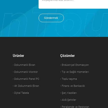
Göndermek
Ürünler
Çözümler
- Dokunmatik Ekran
- Endüstriyel Otomasyon
- Dokunmatik Monitör
- Tıp ve Sağlık Hizmetleri
- Dokunmatik Panel PC
- Toplu taşıma
- 4K Dokunmatik Ekran
- Finans ve Bankacılık
- Dijital Tabela
- Şarj Kazıkları
- Akıllı Şehirler
- Perakende ve Restoran