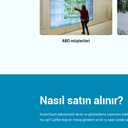
ABD müşterileri
Nasıl satın alınır?
GreenTouch dokunmatik ekran ve görüntüleme çözümleri hakk
mu var? Lütfen bize bir mesaj gönderin ve bir iş saati içinde yan