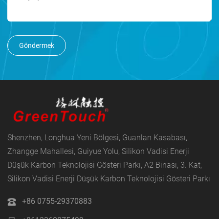
Göndermek
Shenzhen, Longhua Yeni Bölgesi, Guanlan Kasabası,
Zhangge Mahallesi, Guiyue Yolu, Silikon Vadisi Enerji
Düşük Karbon Teknolojisi Gösteri Parkı, A2 Binası, 3. Kat,
Silikon Vadisi Enerji Düşük Karbon Teknolojisi Gösteri Parkı
+86 0755-29370883