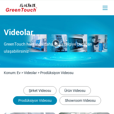
Videolar
GreenTouch hakkında daha fazla bilgiye buradan
ulaşabilirsiniz
Konum:
Ev
>
Videolar
>
Prodüksiyon Videosu
Şirket Videosu
Ürün Videosu
Prodüksiyon Videosu
Showroom Videosu