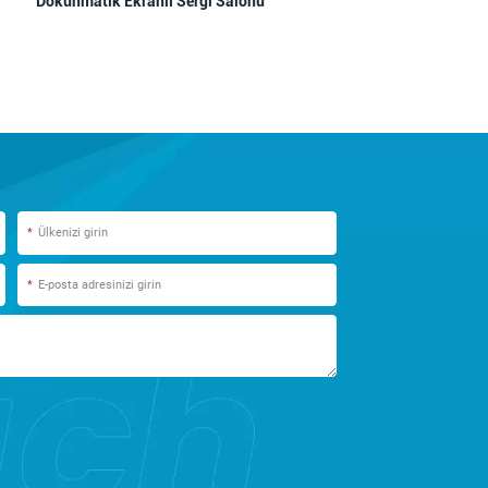
Dokunmatik Ekranlı Sergi Salonu
*
*