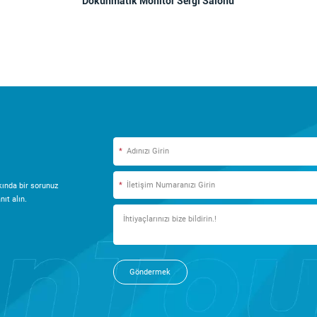
Dokunmatik Monitör Sergi Salonu
*
*
ında bir sorunuz
ıt alın.
Göndermek