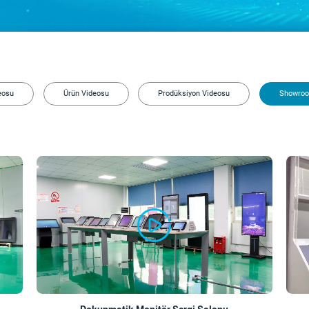
eosu
Ürün Videosu
Prodüksiyon Videosu
Showroo