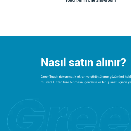
Touch All In One Showroom
Nasıl satın alınır?
GreenTouch dokunmatik ekran ve görüntüleme çözümleri hakk
mu var? Lütfen bize bir mesaj gönderin ve bir iş saati içinde yan