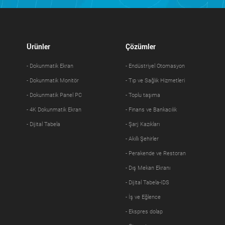
Ürünler
Çözümler
- Dokunmatik Ekran
- Endüstriyel Otomasyon
- Dokunmatik Monitör
- Tıp ve Sağlık Hizmetleri
- Dokunmatik Panel PC
- Toplu taşıma
- 4K Dokunmatik Ekran
- Finans ve Bankacılık
- Dijital Tabela
- Şarj Kazıkları
- Akıllı Şehirler
- Perakende ve Restoran
- Dış Mekan Ekranı
- Dijital Tabela-IDS
- İş ve Eğlence
- Ekspres dolap