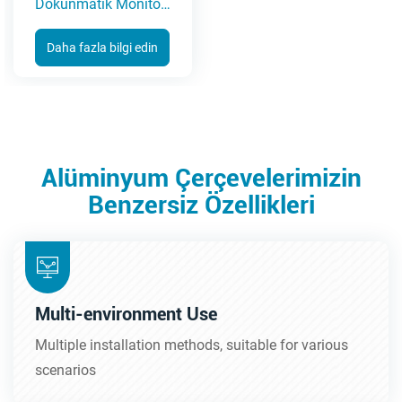
Dokunmatik Monitör
15-23,6 İnç(5A Serisi)
Daha fazla bilgi edin
Alüminyum Çerçevelerimizin
Benzersiz Özellikleri
Multi-environment Use
Multiple installation methods, suitable for various
scenarios