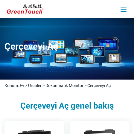
Çerçeveyi Aç
Konum:
Ev
>
Ürünler
>
Dokunmatik Monitör
>
Çerçeveyi Aç
Çerçeveyi Aç genel bakış