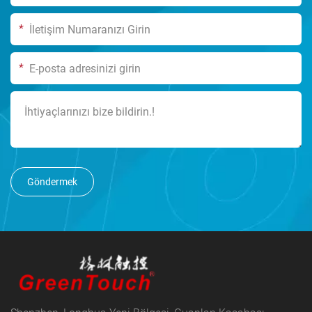
*
*
Göndermek