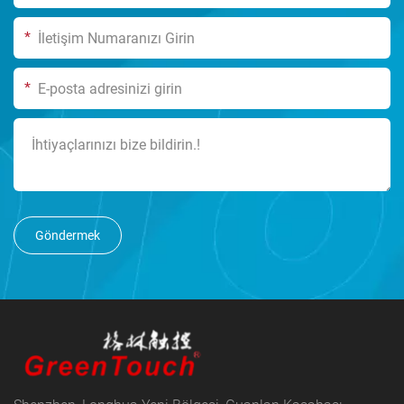
*
*
Göndermek