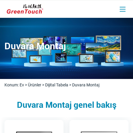
Duvara Montaj
Konum:
Ev
>
Ürünler
>
Dijital Tabela
>
Duvara Montaj
Duvara Montaj genel bakış