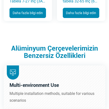
Tabela 7-27 İnç (3A
tabela 32-65 İnç (6C
Serisi)
Serisi)
Daha fazla bilgi edin
Daha fazla bilgi edin
Alüminyum Çerçevelerimizin
Benzersiz Özellikleri
Multi-environment Use
Multiple installation methods, suitable for various
scenarios