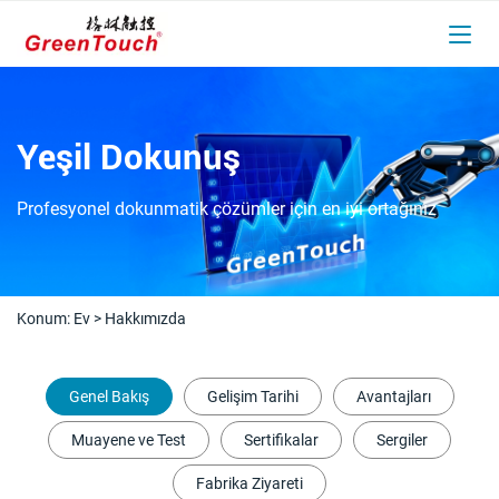
Yeşil Dokunuş
Profesyonel dokunmatik çözümler için en iyi ortağınız
Konum:
Ev
>
Hakkımızda
Genel Bakış
Gelişim Tarihi
Avantajları
Muayene ve Test
Sertifikalar
Sergiler
Fabrika Ziyareti