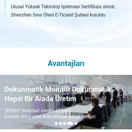
Ulusal Yüksek Teknoloji İşletmesi Sertifikası alındı;
Shenzhen Sınır Ötesi E-Ticaret Şubesi kuruldu
Avantajları
Dokunmatik Monitör
Dokunmatik
Hepsi Bir Arada
Üretim
5000m² standart üretim atölyesi
Günlük 600+ adet dokunmatik panel üretimi