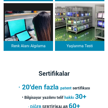
Testi
Renk Alanı Algılama
Yaşlanma Testi
Sertifikalar
· 20'den fazla
patent
sertifikası
30+
• Bilgisayar yazılımı telif
hakkı
60+
· DİĞER
SERTİFİKALAR