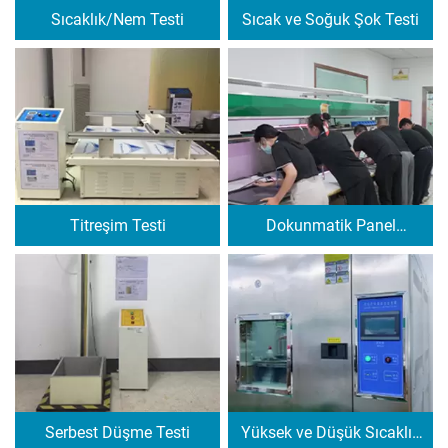
Sıcaklık/Nem Testi
Sıcak ve Soğuk Şok Testi
Titreşim Testi
Dokunmatik Panel
Algılama
Serbest Düşme Testi
Yüksek ve Düşük Sıcaklık