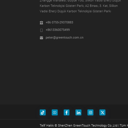
Zhangge Mahallesi, Guiyue Yolu, Silikon Vadisi Enerji Düşük
Karbon Teknolojisi Gösteri Parkı, A2 Binası, 3. Kat, Silikon
Vadisi Enerji Düşük Karbon Teknolojisi Gösteri Parkı
+86 0755-29370883
+8613360075499
peter@greentouch.com.cn
Telif Hakkı © ShenZhen GreenTouch Technology Co.,Ltd | Tüm Ha