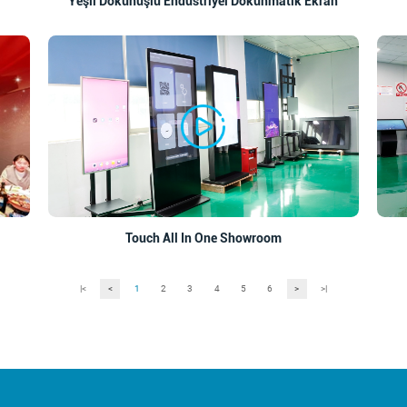
Yeşil Dokunuşlu Endüstriyel Dokunmatik Ekran
Touch All In One Showroom
|<
<
1
2
3
4
5
6
>
>|