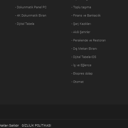
- Dokunmatik Panel PC
- Toplu taşıma
- 4K Dokunmatik Ekran
- Finans ve Bankacılık
- Dijital Tabela
- Şarj Kazıkları
- Akıllı Şehirler
- Perakende ve Restoran
- Dış Mekan Ekranı
- Dijital Tabela-IDS
- İş ve Eğlence
- Ekspres dolap
- Otomat
kları Saklıdır
GİZLİLİK POLİTİKASI