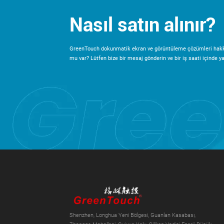
Nasıl satın alınır?
GreenTouch dokunmatik ekran ve görüntüleme çözümleri hakk
mu var? Lütfen bize bir mesaj gönderin ve bir iş saati içinde yan
Shenzhen, Longhua Yeni Bölgesi, Guanlan Kasabası,