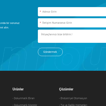
*
*
ında bir sorunuz
ıt alın.
Göndermek
Ürünler
Çözümler
- Dokunmatik Ekran
- Endüstriyel Otomasyon
- Dokunmatik Monitör
- Tıp ve Sağlık Hizmetleri