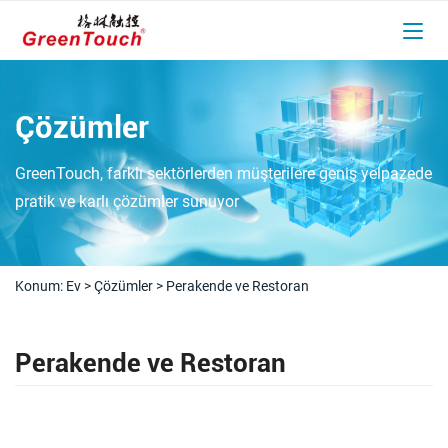
Çözümler
GreenTouch, farklı sektörlerden müşterilere geniş yelpazede
pratik ve karlı çözümler sunuyor
Konum:
Ev
>
Çözümler
>
Perakende ve Restoran
Perakende ve Restoran