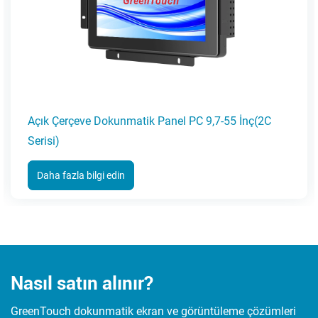
Açık Çerçeve Dokunmatik Panel PC 9,7-55 İnç(2C
A
Serisi)
S
Daha fazla bilgi edin
Nasıl satın alınır?
GreenTouch dokunmatik ekran ve görüntüleme çözümleri